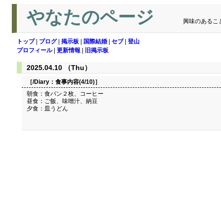
やなたのページ
興味のあるこ
トップ
|
ブログ
|
掲示板
|
国際結婚
|
セブ
|
登山
プロフィール
|
更新情報
|
旧掲示板
2025.04.10 （Thu）
［/Diary：
食事内容(4/10)
］
朝食：食パン２枚、コーヒー
昼食：ご飯、味噌汁、納豆
夕食：皿うどん