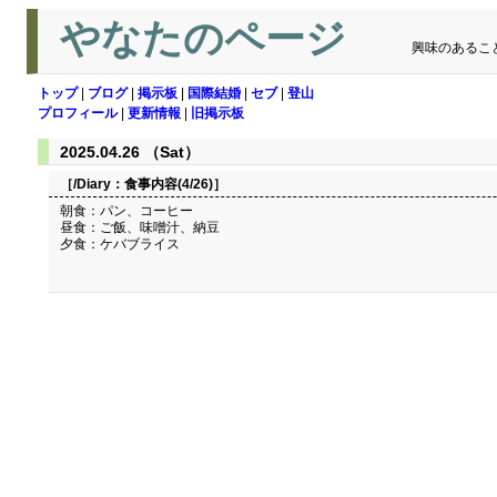
やなたのページ
興味のあるこ
トップ
|
ブログ
|
掲示板
|
国際結婚
|
セブ
|
登山
プロフィール
|
更新情報
|
旧掲示板
2025.04.26 （Sat）
［/Diary：
食事内容(4/26)
］
朝食：パン、コーヒー
昼食：ご飯、味噌汁、納豆
夕食：ケバブライス