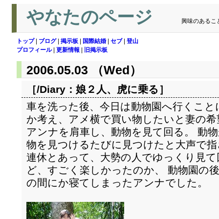
やなたのページ
興味のあるこ
トップ
|
ブログ
|
掲示板
|
国際結婚
|
セブ
|
登山
プロフィール
|
更新情報
|
旧掲示板
2006.05.03 （Wed）
［/Diary：
娘２人、虎に乗る
］
車を洗った後、今日は動物園へ行くこと
か考え、アメ横で買い物したいと妻の希
アンナを肩車し、動物を見て回る。 動
物を見つけるたびに見つけたと大声で指
連休とあって、大勢の人でゆっくり見て
ど、すごく楽しかったのか、 動物園の
の間にか寝てしまったアンナでした。