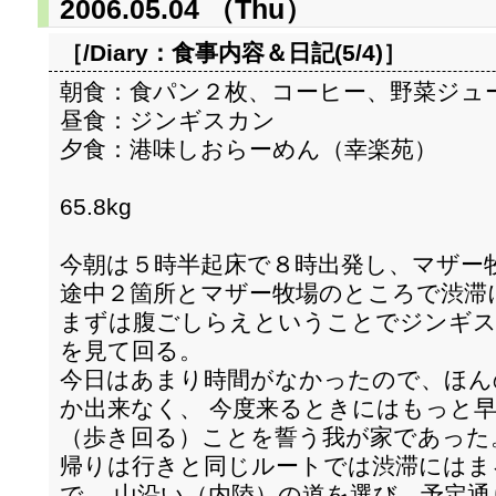
2006.05.04 （Thu）
［/Diary：
食事内容＆日記(5/4)
］
朝食：食パン２枚、コーヒー、野菜ジュ
昼食：ジンギスカン
夕食：港味しおらーめん（幸楽苑）
65.8kg
今朝は５時半起床で８時出発し、マザー
途中２箇所とマザー牧場のところで渋滞
まずは腹ごしらえということでジンギス
を見て回る。
今日はあまり時間がなかったので、ほん
か出来なく、 今度来るときにはもっと
（歩き回る）ことを誓う我が家であった
帰りは行きと同じルートでは渋滞にはま
で、 山沿い（内陸）の道を選び、予定