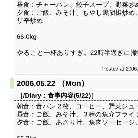
昼食：チャーハン、餃子スープ、野菜炒
夕食：ご飯、みそ汁、もやし黒胡椒炒め
リ辛炒め
66.0kg
やること一杯ありすぎ。22時半過ぎに撤
Posted at 2006
2006.05.22 （Mon）
［/Diary：
食事内容(5/22)
］
朝食：食パン２枚、コーヒー、野菜ジュ
昼食：ご飯、みそ汁、３種の魚介フライ
夕食：ご飯、あさり汁、魚肉ソーセージ