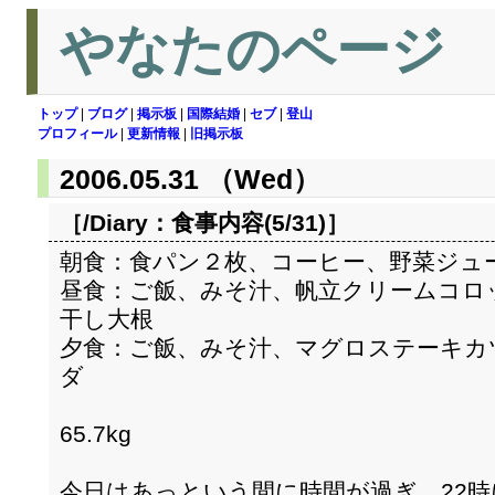
やなたのページ
トップ
|
ブログ
|
掲示板
|
国際結婚
|
セブ
|
登山
プロフィール
|
更新情報
|
旧掲示板
2006.05.31 （Wed）
［/Diary：
食事内容(5/31)
］
朝食：食パン２枚、コーヒー、野菜ジュ
昼食：ご飯、みそ汁、帆立クリームコロ
干し大根
夕食：ご飯、みそ汁、マグロステーキカ
ダ
65.7kg
今日はあっという間に時間が過ぎ、22