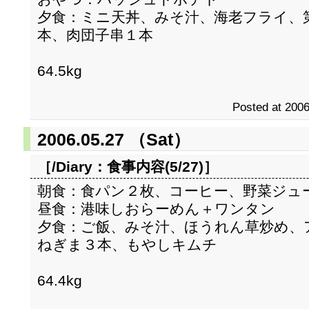
夕食：ミニ天丼、みそ汁、海老フライ、
本、肉団子串１本
64.5kg
Posted at 2006
2006.05.27 （Sat）
［/Diary：
食事内容(5/27)
］
朝食：食パン２枚、コーヒー、野菜ジュ
昼食：港味しおらーめん＋ワンタン
夕食：ご飯、みそ汁、ほうれん草炒め、
ねぎま３本、もやしキムチ
64.4kg