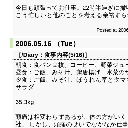
今日も頑張ってお仕事。22時半過ぎに撤
こう忙しいと他のことを考える余裕すら
Posted at 2006
2006.05.16 （Tue）
［/Diary：
食事内容(5/16)
］
朝食：食パン２枚、コーヒー、野菜ジュ
昼食：ご飯、みそ汁、鶏唐揚げ、水菜の
夕食：ご飯、みそ汁、ほうれん草とタマ
サラダ
65.3kg
頭痛は相変わらずあるが、体の方がいく
社。 しかし、頭痛のせいでなかなか仕