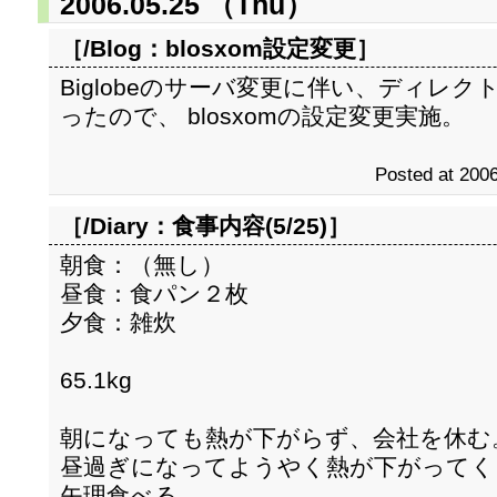
2006.05.25 （Thu）
［/Blog：
blosxom設定変更
］
Biglobeのサーバ変更に伴い、ディレ
ったので、 blosxomの設定変更実施。
Posted at 2006
［/Diary：
食事内容(5/25)
］
朝食：（無し）
昼食：食パン２枚
夕食：雑炊
65.1kg
朝になっても熱が下がらず、会社を休む
昼過ぎになってようやく熱が下がってく
矢理食べる。