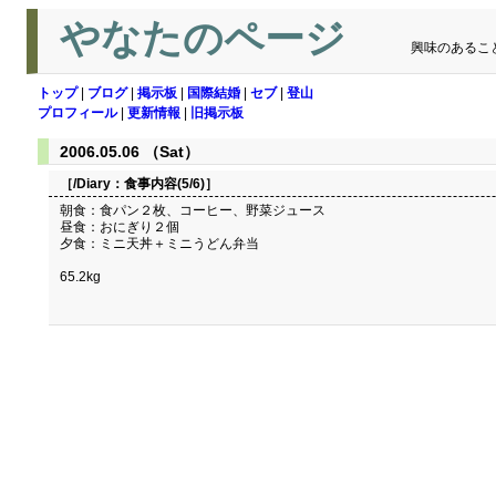
やなたのページ
興味のあるこ
トップ
|
ブログ
|
掲示板
|
国際結婚
|
セブ
|
登山
プロフィール
|
更新情報
|
旧掲示板
2006.05.06 （Sat）
［/Diary：
食事内容(5/6)
］
朝食：食パン２枚、コーヒー、野菜ジュース
昼食：おにぎり２個
夕食：ミニ天丼＋ミニうどん弁当
65.2kg