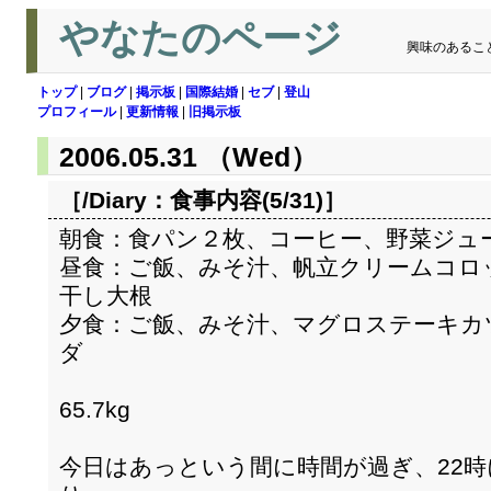
やなたのページ
興味のあるこ
トップ
|
ブログ
|
掲示板
|
国際結婚
|
セブ
|
登山
プロフィール
|
更新情報
|
旧掲示板
2006.05.31 （Wed）
［/Diary：
食事内容(5/31)
］
朝食：食パン２枚、コーヒー、野菜ジュ
昼食：ご飯、みそ汁、帆立クリームコロ
干し大根
夕食：ご飯、みそ汁、マグロステーキカ
ダ
65.7kg
今日はあっという間に時間が過ぎ、22