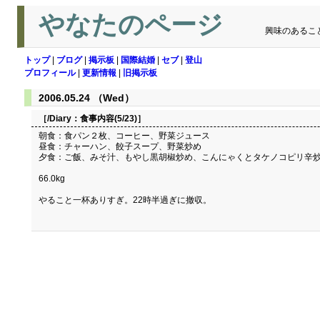
やなたのページ
興味のあるこ
トップ
|
ブログ
|
掲示板
|
国際結婚
|
セブ
|
登山
プロフィール
|
更新情報
|
旧掲示板
2006.05.24 （Wed）
［/Diary：
食事内容(5/23)
］
朝食：食パン２枚、コーヒー、野菜ジュース
昼食：チャーハン、餃子スープ、野菜炒め
夕食：ご飯、みそ汁、もやし黒胡椒炒め、こんにゃくとタケノコピリ辛
66.0kg
やること一杯ありすぎ。22時半過ぎに撤収。