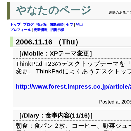
やなたのページ
興味のあるこ
トップ
|
ブログ
|
掲示板
|
国際結婚
|
セブ
|
登山
プロフィール
|
更新情報
|
旧掲示板
2006.11.16 （Thu）
［/Mobile：
XPテーマ変更
］
ThinkPad T23のデスクトップテーマを
変更。 ThinkPadによくあうデスクト
http://www.forest.impress.co.jp/articl
Posted at 2006
［/Diary：
食事内容(11/16)
］
朝食：食パン２枚、コーヒー、野菜ジュ