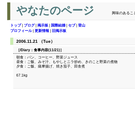
やなたのページ
興味のあるこ
トップ
|
ブログ
|
掲示板
|
国際結婚
|
セブ
|
登山
プロフィール
|
更新情報
|
旧掲示板
2006.11.21 （Tue）
［/Diary：
食事内容(11/21)
］
朝食：パン、コーヒー、野菜ジュース
昼食：ご飯、みそ汁、もやしとニラ炒め、きのこと野菜の煮物
夕食：ご飯、薩摩揚げ、焼き茄子、田舎煮
67.1kg