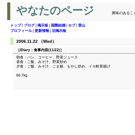
やなたのページ
興味のあるこ
トップ
|
ブログ
|
掲示板
|
国際結婚
|
セブ
|
登山
プロフィール
|
更新情報
|
旧掲示板
2006.11.22 （Wed）
［/Diary：
食事内容(11/22)
］
朝食：パン、コーヒー、野菜ジュース
昼食：ご飯、みそ汁、野菜炒め
夕食：ご飯、みそ汁、ごま鯵、もやし炒め、イカ軟骨揚げ
66.7kg