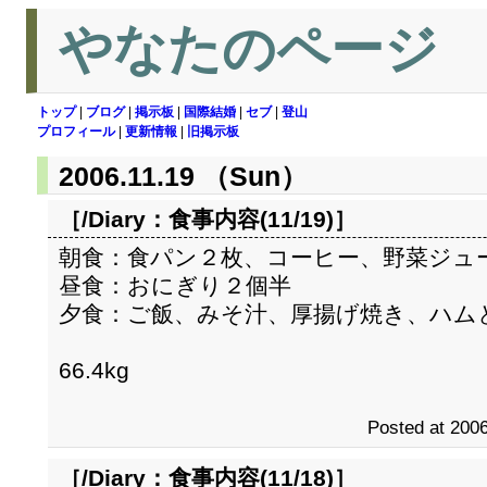
やなたのページ
トップ
|
ブログ
|
掲示板
|
国際結婚
|
セブ
|
登山
プロフィール
|
更新情報
|
旧掲示板
2006.11.19 （Sun）
［/Diary：
食事内容(11/19)
］
朝食：食パン２枚、コーヒー、野菜ジュ
昼食：おにぎり２個半
夕食：ご飯、みそ汁、厚揚げ焼き、ハム
66.4kg
Posted at 2006
［/Diary：
食事内容(11/18)
］