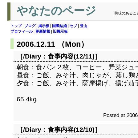
やなたのページ
興味のあるこ
トップ
|
ブログ
|
掲示板
|
国際結婚
|
セブ
|
登山
プロフィール
|
更新情報
|
旧掲示板
2006.12.11 （Mon）
［/Diary：
食事内容(12/11)
］
朝食：食パン２枚、コーヒー、野菜ジュ
昼食：ご飯、みそ汁、肉じゃが、蒸し鶏
夕食：ご飯、みそ汁、薩摩揚げ、揚げ茄
65.4kg
Posted at 2006
［/Diary：
食事内容(12/10)
］