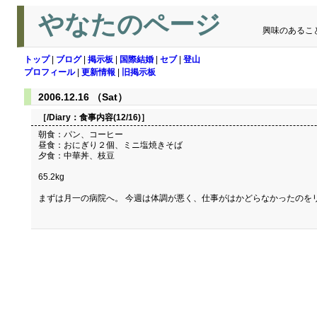
やなたのページ
興味のあるこ
トップ
|
ブログ
|
掲示板
|
国際結婚
|
セブ
|
登山
プロフィール
|
更新情報
|
旧掲示板
2006.12.16 （Sat）
［/Diary：
食事内容(12/16)
］
朝食：パン、コーヒー
昼食：おにぎり２個、ミニ塩焼きそば
夕食：中華丼、枝豆
65.2kg
まずは月一の病院へ。 今週は体調が悪く、仕事がはかどらなかったのを