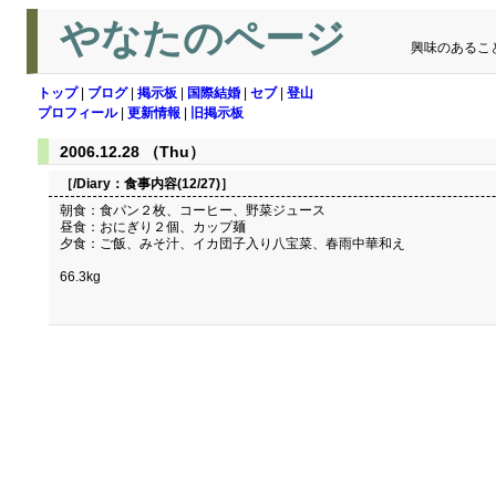
やなたのページ
興味のあるこ
トップ
|
ブログ
|
掲示板
|
国際結婚
|
セブ
|
登山
プロフィール
|
更新情報
|
旧掲示板
2006.12.28 （Thu）
［/Diary：
食事内容(12/27)
］
朝食：食パン２枚、コーヒー、野菜ジュース
昼食：おにぎり２個、カップ麺
夕食：ご飯、みそ汁、イカ団子入り八宝菜、春雨中華和え
66.3kg