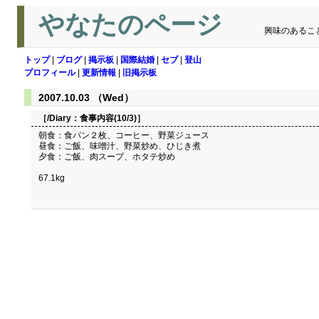
やなたのページ
興味のあるこ
トップ
|
ブログ
|
掲示板
|
国際結婚
|
セブ
|
登山
プロフィール
|
更新情報
|
旧掲示板
2007.10.03 （Wed）
［/Diary：
食事内容(10/3)
］
朝食：食パン２枚、コーヒー、野菜ジュース
昼食：ご飯、味噌汁、野菜炒め、ひじき煮
夕食：ご飯、肉スープ、ホタテ炒め
67.1kg