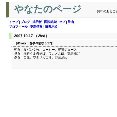
やなたのページ
興味のあるこ
トップ
|
ブログ
|
掲示板
|
国際結婚
|
セブ
|
登山
プロフィール
|
更新情報
|
旧掲示板
2007.10.17 （Wed）
［/Diary：
食事内容(10/17)
］
朝食：食パン２枚、コーヒー、野菜ジュース
昼食：海鮮うま煮そば、ワカメご飯、鶏唐揚げ
夕食：ご飯、ワタリガニ汁、野菜炒め