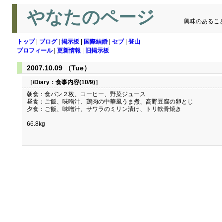
やなたのページ
興味のあるこ
トップ
|
ブログ
|
掲示板
|
国際結婚
|
セブ
|
登山
プロフィール
|
更新情報
|
旧掲示板
2007.10.09 （Tue）
［/Diary：
食事内容(10/9)
］
朝食：食パン２枚、コーヒー、野菜ジュース
昼食：ご飯、味噌汁、鶏肉の中華風うま煮、高野豆腐の卵とじ
夕食：ご飯、味噌汁、サワラのミリン漬け、トリ軟骨焼き
66.8kg