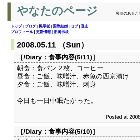
やなたのページ
興味のあるこ
トップ
|
ブログ
|
掲示板
|
国際結婚
|
セブ
|
登山
プロフィール
|
更新情報
|
旧掲示板
2008.05.11 （Sun）
［/Diary：
食事内容(5/11)
］
朝食：食パン２枚、コーヒー
昼食：ご飯、味噌汁、赤魚の西京漬け
夕食：ご飯、味噌汁、刺身
今日も一日中眠たかった。
Posted at 2008
［/Diary：
食事内容(5/10)
］