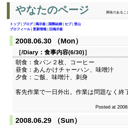
やなたのページ
興味のあるこ
トップ
|
ブログ
|
掲示板
|
国際結婚
|
セブ
|
登山
プロフィール
|
更新情報
|
旧掲示板
2008.06.30 （Mon）
［/Diary：
食事内容(6/30)
］
朝食：食パン２枚、コーヒー
昼食：あんかけチャーハン、味噌汁
夕食：ご飯、味噌汁、刺身
客先作業で一日外出。作業は問題なく終
Posted at 2008
2008.06.29 （Sun）