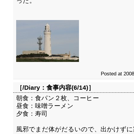
った。
Posted at 2008
［/Diary：
食事内容(6/14)
］
朝食：食パン２枚、コーヒー
昼食：味噌ラーメン
夕食：寿司
風邪でまだ体がだるいので、出かけずに