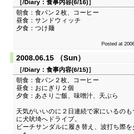
［/Diary：
食事内容(6/16)
］
朝食：食パン２枚、コーヒー
昼食：サンドウィッチ
夕食：つけ麺
Posted at 2008
2008.06.15 （Sun）
［/Diary：
食事内容(6/15)
］
朝食：食パン２枚、コーヒー
昼食：おにぎり２個
夕食：あさりご飯、味噌汁、天ぷら
天気がいいのに２日連続で家にいるのも
に犬吠埼へドライブ。
ビーチサンダルに履き替え、波打ち際を