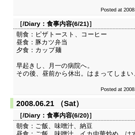
Posted at 2008
［/Diary：
食事内容(6/21)
］
朝食：ピザトースト、コーヒー
昼食：豚カツ弁当
夕食：カップ麺
早起きし、月一の病院へ。
その後、昼前から休出。はまってしまい
Posted at 2008
2008.06.21 （Sat）
［/Diary：
食事内容(6/20)
］
朝食：ご飯、味噌汁、納豆
昼食：ご飯、味噌汁、イカ中華炒め、は