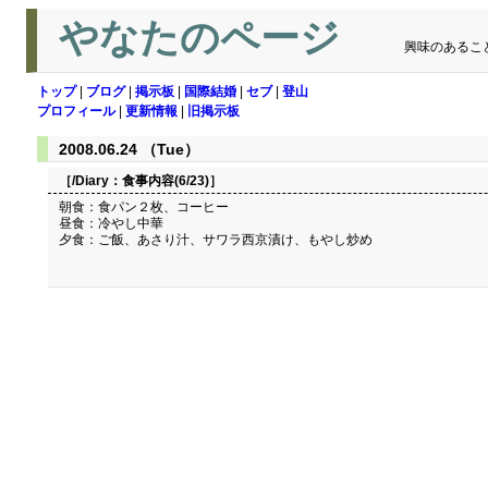
やなたのページ
興味のあるこ
トップ
|
ブログ
|
掲示板
|
国際結婚
|
セブ
|
登山
プロフィール
|
更新情報
|
旧掲示板
2008.06.24 （Tue）
［/Diary：
食事内容(6/23)
］
朝食：食パン２枚、コーヒー
昼食：冷やし中華
夕食：ご飯、あさり汁、サワラ西京漬け、もやし炒め