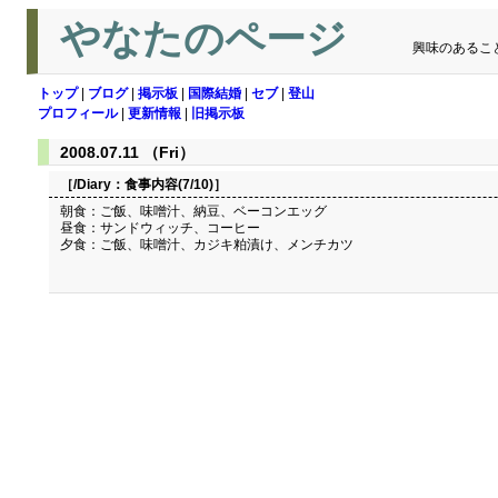
やなたのページ
興味のあるこ
トップ
|
ブログ
|
掲示板
|
国際結婚
|
セブ
|
登山
プロフィール
|
更新情報
|
旧掲示板
2008.07.11 （Fri）
［/Diary：
食事内容(7/10)
］
朝食：ご飯、味噌汁、納豆、ベーコンエッグ
昼食：サンドウィッチ、コーヒー
夕食：ご飯、味噌汁、カジキ粕漬け、メンチカツ