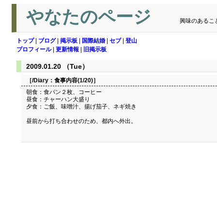
やなたのページ
興味のあるこ
トップ
|
ブログ
|
掲示板
|
国際結婚
|
セブ
|
登山
プロフィール
|
更新情報
|
旧掲示板
2009.01.20 （Tue）
［/Diary：
食事内容(1/20)
］
朝食：食パン２枚、コーヒー
昼食：チャーハン大盛り
夕食：ご飯、味噌汁、揚げ茄子、ネギ焼き
昼前から打ち合わせのため、都内へ外出。