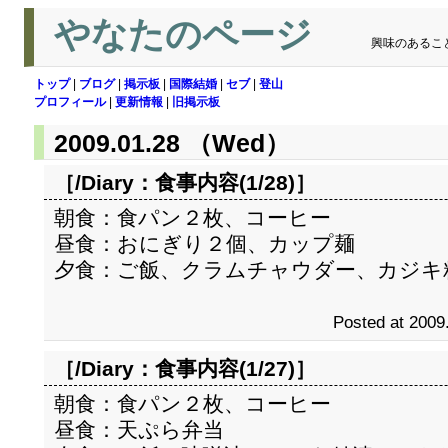
やなたのページ
興味のあるこ
トップ
|
ブログ
|
掲示板
|
国際結婚
|
セブ
|
登山
プロフィール
|
更新情報
|
旧掲示板
2009.01.28 （Wed）
［/Diary：
食事内容(1/28)
］
朝食：食パン２枚、コーヒー
昼食：おにぎり２個、カップ麺
夕食：ご飯、クラムチャウダー、カジキ
Posted at 2009
［/Diary：
食事内容(1/27)
］
朝食：食パン２枚、コーヒー
昼食：天ぷら弁当