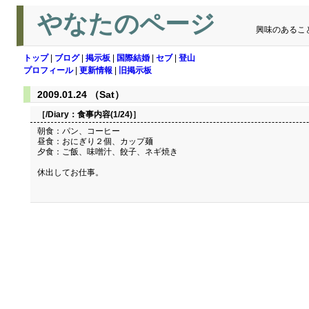
やなたのページ
興味のあるこ
トップ
|
ブログ
|
掲示板
|
国際結婚
|
セブ
|
登山
プロフィール
|
更新情報
|
旧掲示板
2009.01.24 （Sat）
［/Diary：
食事内容(1/24)
］
朝食：パン、コーヒー
昼食：おにぎり２個、カップ麺
夕食：ご飯、味噌汁、餃子、ネギ焼き
休出してお仕事。