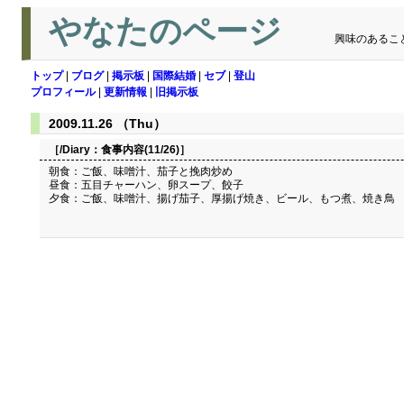
やなたのページ
興味のあるこ
トップ
|
ブログ
|
掲示板
|
国際結婚
|
セブ
|
登山
プロフィール
|
更新情報
|
旧掲示板
2009.11.26 （Thu）
［/Diary：
食事内容(11/26)
］
朝食：ご飯、味噌汁、茄子と挽肉炒め
昼食：五目チャーハン、卵スープ、餃子
夕食：ご飯、味噌汁、揚げ茄子、厚揚げ焼き、ビール、もつ煮、焼き鳥