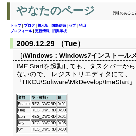
やなたのページ
興味のあるこ
トップ
|
ブログ
|
掲示板
|
国際結婚
|
セブ
|
登山
プロフィール
|
更新情報
|
旧掲示板
2009.12.29 （Tue）
［/Windows：
Windows7インストール
IME Startを起動しても、タスクバー
ないので、 レジストリエディタにて、
「HKCU\Software\MkDevelop\ImeS
名前
型（種類）
値
Enable
REG_DWORD
0x01
Flag
REG_DWORD
0x00
Icon
REG_DWORD
0x01
Key
REG_DWORD
0x05
Off
REG_DWORD
0x00