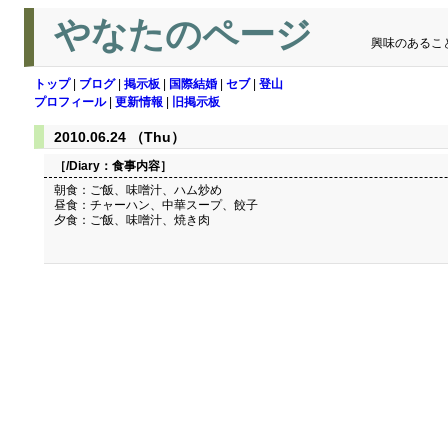
やなたのページ
興味のあるこ
トップ
|
ブログ
|
掲示板
|
国際結婚
|
セブ
|
登山
プロフィール
|
更新情報
|
旧掲示板
2010.06.24 （Thu）
［/Diary：
食事内容
］
朝食：ご飯、味噌汁、ハム炒め
昼食：チャーハン、中華スープ、餃子
夕食：ご飯、味噌汁、焼き肉