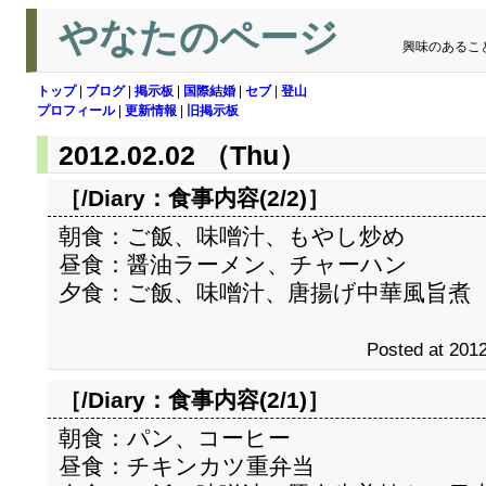
やなたのページ
興味のあるこ
トップ
|
ブログ
|
掲示板
|
国際結婚
|
セブ
|
登山
プロフィール
|
更新情報
|
旧掲示板
2012.02.02 （Thu）
［/Diary：
食事内容(2/2)
］
朝食：ご飯、味噌汁、もやし炒め
昼食：醤油ラーメン、チャーハン
夕食：ご飯、味噌汁、唐揚げ中華風旨煮
Posted at 2012
［/Diary：
食事内容(2/1)
］
朝食：パン、コーヒー
昼食：チキンカツ重弁当