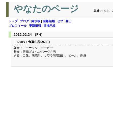
やなたのページ
興味のあるこ
トップ
|
ブログ
|
掲示板
|
国際結婚
|
セブ
|
登山
プロフィール
|
更新情報
|
旧掲示板
2012.02.24 （Fri）
［/Diary：
食事内容(2/24)
］
朝食：ドーナッツ、コーヒー
昼食：唐揚げ＆ハンバーグ弁当
夕食：ご飯、味噌汁、サワラ味噌漬け、ビール、刺身