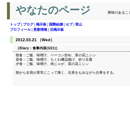
やなたのページ
興味のあるこ
トップ
|
ブログ
|
掲示板
|
国際結婚
|
セブ
|
登山
プロフィール
|
更新情報
|
旧掲示板
2012.03.21 （Wed）
［/Diary：
食事内容(3/21)
］
朝食：ご飯、味噌汁、ベーコン炒め、菜の花ニシン
昼食：ご飯、味噌汁、ちくわ磯辺揚げ、炒り豆腐
夕食：ご飯、味噌汁、肉じゃが、菜の花ニシン
朝から右肩が異常にこって痛く、右肩をもみながら仕事をする。