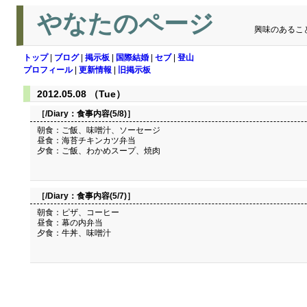
やなたのページ
興味のあるこ
トップ
|
ブログ
|
掲示板
|
国際結婚
|
セブ
|
登山
プロフィール
|
更新情報
|
旧掲示板
2012.05.08 （Tue）
［/Diary：
食事内容(5/8)
］
朝食：ご飯、味噌汁、ソーセージ
昼食：海苔チキンカツ弁当
夕食：ご飯、わかめスープ、焼肉
［/Diary：
食事内容(5/7)
］
朝食：ピザ、コーヒー
昼食：幕の内弁当
夕食：牛丼、味噌汁