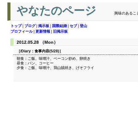
やなたのページ
興味のあるこ
トップ
|
ブログ
|
掲示板
|
国際結婚
|
セブ
|
登山
プロフィール
|
更新情報
|
旧掲示板
2012.05.28 （Mon）
［/Diary：
食事内容(5/28)
］
朝食：ご飯、味噌汁、ベーコン炒め、卵焼き
昼食：パン、コーヒー
夕食：ご飯、味噌汁、鶏山賊焼き、げそフライ