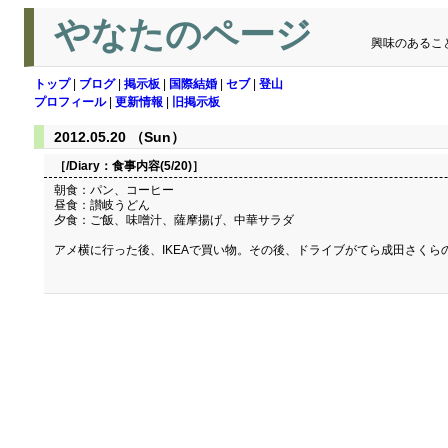
やなたのページ
興味のあるこ
トップ
|
ブログ
|
掲示板
|
国際結婚
|
セブ
|
登山
プロフィール
|
更新情報
|
旧掲示板
2012.05.20 （Sun）
［/Diary：
食事内容(5/20)
］
朝食：パン、コーヒー
昼食：讃岐うどん
夕食：ご飯、味噌汁、薩摩揚げ、中華サラダ
アメ横に行った後、IKEAで買い物。その後、ドライブがてら成田さくら