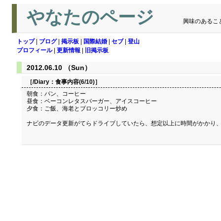
やなたのページ
興味のあるこ
トップ
|
ブログ
|
掲示板
|
国際結婚
|
セブ
|
登山
プロフィール
|
更新情報
|
旧掲示板
2012.06.10 （Sun）
［/Diary：
食事内容(6/10)
］
朝食：パン、コーヒー
昼食：ベーコンレタスバーガー、アイスコーヒー
夕食：ご飯、海老とブロッコリー炒め
ナビのデータ更新がてらドライブしていたら、想定以上に時間がかかり