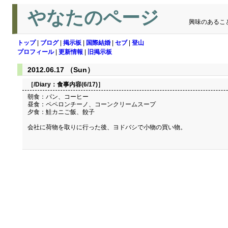
やなたのページ
興味のあるこ
トップ
|
ブログ
|
掲示板
|
国際結婚
|
セブ
|
登山
プロフィール
|
更新情報
|
旧掲示板
2012.06.17 （Sun）
［/Diary：
食事内容(6/17)
］
朝食：パン、コーヒー
昼食：ペペロンチーノ、コーンクリームスープ
夕食：鮭カニご飯、餃子
会社に荷物を取りに行った後、ヨドバシで小物の買い物。