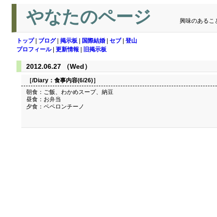
やなたのページ
興味のあるこ
トップ
|
ブログ
|
掲示板
|
国際結婚
|
セブ
|
登山
プロフィール
|
更新情報
|
旧掲示板
2012.06.27 （Wed）
［/Diary：
食事内容(6/26)
］
朝食：ご飯、わかめスープ、納豆
昼食：お弁当
夕食：ペペロンチーノ