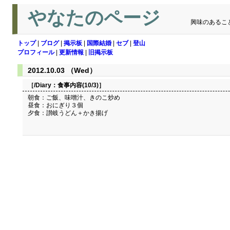
やなたのページ
興味のあるこ
トップ
|
ブログ
|
掲示板
|
国際結婚
|
セブ
|
登山
プロフィール
|
更新情報
|
旧掲示板
2012.10.03 （Wed）
［/Diary：
食事内容(10/3)
］
朝食：ご飯、味噌汁、きのこ炒め
昼食：おにぎり３個
夕食：讃岐うどん＋かき揚げ