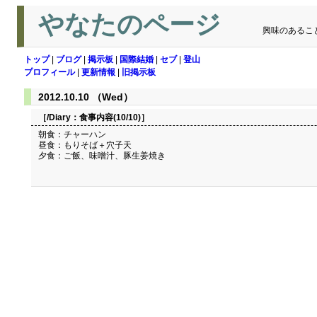
やなたのページ
興味のあるこ
トップ
|
ブログ
|
掲示板
|
国際結婚
|
セブ
|
登山
プロフィール
|
更新情報
|
旧掲示板
2012.10.10 （Wed）
［/Diary：
食事内容(10/10)
］
朝食：チャーハン
昼食：もりそば＋穴子天
夕食：ご飯、味噌汁、豚生姜焼き