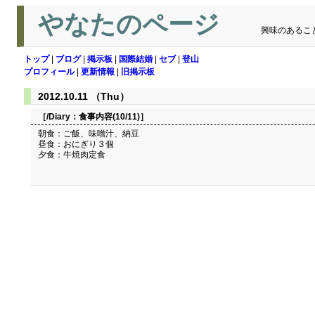
やなたのページ
興味のあるこ
トップ
|
ブログ
|
掲示板
|
国際結婚
|
セブ
|
登山
プロフィール
|
更新情報
|
旧掲示板
2012.10.11 （Thu）
［/Diary：
食事内容(10/11)
］
朝食：ご飯、味噌汁、納豆
昼食：おにぎり３個
夕食：牛焼肉定食