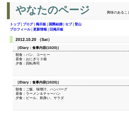
やなたのページ
興味のあるこ
トップ
|
ブログ
|
掲示板
|
国際結婚
|
セブ
|
登山
プロフィール
|
更新情報
|
旧掲示板
2012.10.20 （Sat）
［/Diary：
食事内容(10/20)
］
朝食：パン、コーヒー
昼食：おにぎり３個
夕食：回転寿司
［/Diary：
食事内容(10/20)
］
朝食：ご飯、味噌汁、ハンバーグ
昼食：ラーメン＆チャーハン
夕食：ビール、刺身い、サラダ