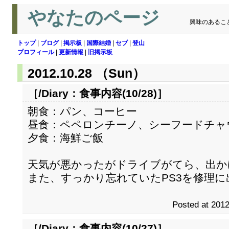
やなたのページ
興味のあるこ
トップ
|
ブログ
|
掲示板
|
国際結婚
|
セブ
|
登山
プロフィール
|
更新情報
|
旧掲示板
2012.10.28 （Sun）
［/Diary：
食事内容(10/28)
］
朝食：パン、コーヒー
昼食：ペペロンチーノ、シーフードチャ
夕食：海鮮ご飯
天気が悪かったがドライブがてら、出か
また、すっかり忘れていたPS3を修理に
Posted at 2012
［/Diary：
食事内容(10/27)
］