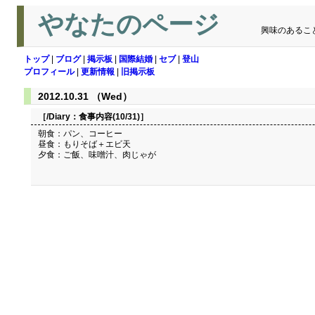
やなたのページ
興味のあるこ
トップ
|
ブログ
|
掲示板
|
国際結婚
|
セブ
|
登山
プロフィール
|
更新情報
|
旧掲示板
2012.10.31 （Wed）
［/Diary：
食事内容(10/31)
］
朝食：パン、コーヒー
昼食：もりそば＋エビ天
夕食：ご飯、味噌汁、肉じゃが