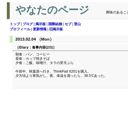
やなたのページ
興味のあるこ
トップ
|
ブログ
|
掲示板
|
国際結婚
|
セブ
|
登山
プロフィール
|
更新情報
|
旧掲示板
2013.02.04 （Mon）
［/Diary：
食事内容(2/3)
］
朝食：パン、コーヒー
昼食：カップ焼きそば
夕食：ご飯、味噌汁、タラの芽天ぷら
午前中、秋葉原へ行き、ThinkPad X201を購入。
夕方頃より寒気がし、夜、体温を測ったら、38.5℃あった。