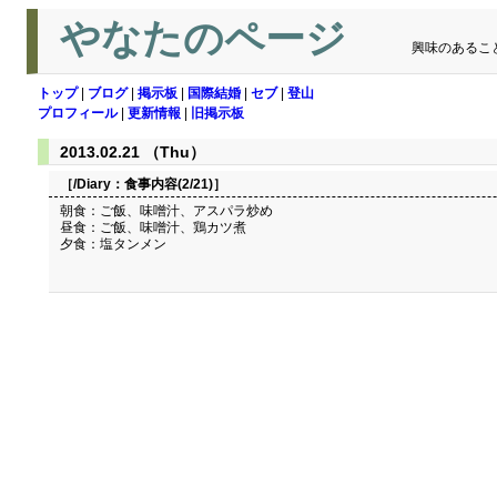
やなたのページ
興味のあるこ
トップ
|
ブログ
|
掲示板
|
国際結婚
|
セブ
|
登山
プロフィール
|
更新情報
|
旧掲示板
2013.02.21 （Thu）
［/Diary：
食事内容(2/21)
］
朝食：ご飯、味噌汁、アスパラ炒め
昼食：ご飯、味噌汁、鶏カツ煮
夕食：塩タンメン