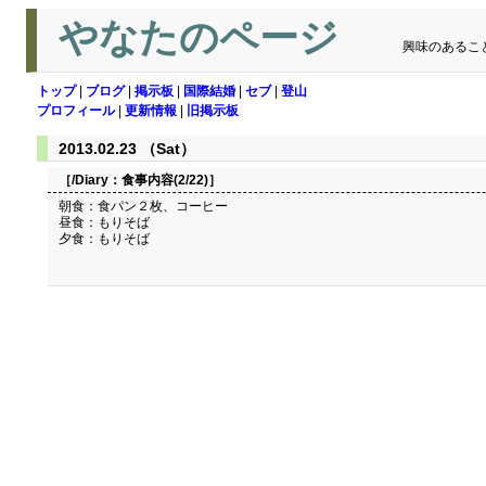
やなたのページ
興味のあるこ
トップ
|
ブログ
|
掲示板
|
国際結婚
|
セブ
|
登山
プロフィール
|
更新情報
|
旧掲示板
2013.02.23 （Sat）
［/Diary：
食事内容(2/22)
］
朝食：食パン２枚、コーヒー
昼食：もりそば
夕食：もりそば