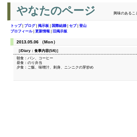
やなたのページ
興味のあるこ
トップ
|
ブログ
|
掲示板
|
国際結婚
|
セブ
|
登山
プロフィール
|
更新情報
|
旧掲示板
2013.05.06 （Mon）
［/Diary：
食事内容(5/6)
］
朝食：パン、コーヒー
昼食：のり弁当
夕食：ご飯、味噌汁、刺身、ニンニクの芽炒め