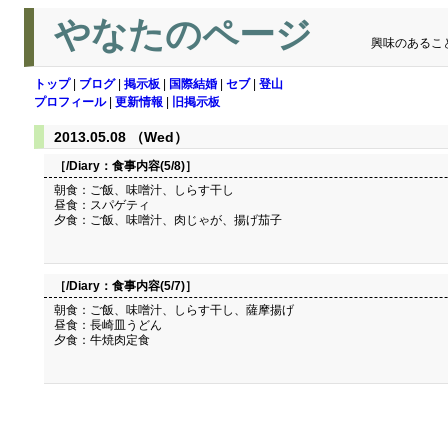
やなたのページ
興味のあるこ
トップ
|
ブログ
|
掲示板
|
国際結婚
|
セブ
|
登山
プロフィール
|
更新情報
|
旧掲示板
2013.05.08 （Wed）
［/Diary：
食事内容(5/8)
］
朝食：ご飯、味噌汁、しらす干し
昼食：スパゲティ
夕食：ご飯、味噌汁、肉じゃが、揚げ茄子
［/Diary：
食事内容(5/7)
］
朝食：ご飯、味噌汁、しらす干し、薩摩揚げ
昼食：長崎皿うどん
夕食：牛焼肉定食