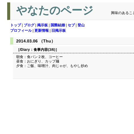
やなたのページ
興味のあるこ
トップ
|
ブログ
|
掲示板
|
国際結婚
|
セブ
|
登山
プロフィール
|
更新情報
|
旧掲示板
2014.03.06 （Thu）
［/Diary：
食事内容(3/6)
］
朝食：食パン２枚、コーヒー
昼食：おにぎり、カップ麺
夕食：ご飯、味噌汁、肉じゃが、もやし炒め