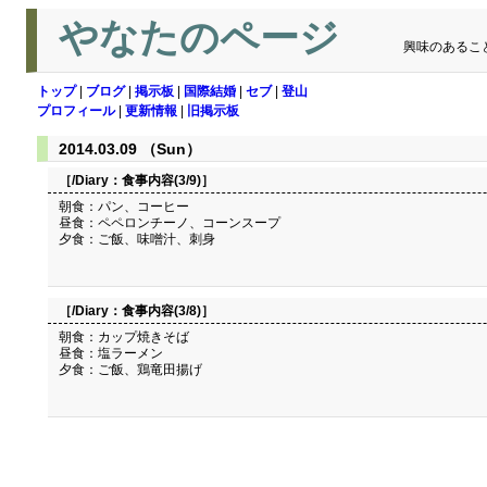
やなたのページ
興味のあるこ
トップ
|
ブログ
|
掲示板
|
国際結婚
|
セブ
|
登山
プロフィール
|
更新情報
|
旧掲示板
2014.03.09 （Sun）
［/Diary：
食事内容(3/9)
］
朝食：パン、コーヒー
昼食：ペペロンチーノ、コーンスープ
夕食：ご飯、味噌汁、刺身
［/Diary：
食事内容(3/8)
］
朝食：カップ焼きそば
昼食：塩ラーメン
夕食：ご飯、鶏竜田揚げ