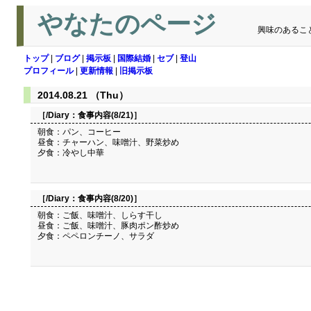
やなたのページ
興味のあるこ
トップ
|
ブログ
|
掲示板
|
国際結婚
|
セブ
|
登山
プロフィール
|
更新情報
|
旧掲示板
2014.08.21 （Thu）
［/Diary：
食事内容(8/21)
］
朝食：パン、コーヒー
昼食：チャーハン、味噌汁、野菜炒め
夕食：冷やし中華
［/Diary：
食事内容(8/20)
］
朝食：ご飯、味噌汁、しらす干し
昼食：ご飯、味噌汁、豚肉ポン酢炒め
夕食：ペペロンチーノ、サラダ